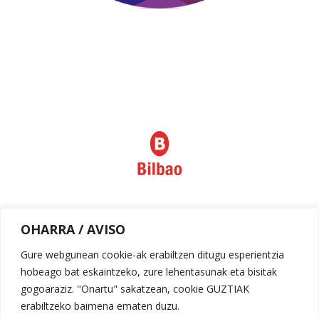
Política de privacidad
OHARRA / AVISO
Aviso legal
Gure webgunean cookie-ak erabiltzen ditugu esperientzia
hobeago bat eskaintzeko, zure lehentasunak eta bisitak
gogoaraziz. "Onartu" sakatzean, cookie GUZTIAK
erabiltzeko baimena ematen duzu.