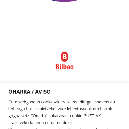
Política de privacidad
OHARRA / AVISO
Aviso legal
Gure webgunean cookie-ak erabiltzen ditugu esperientzia
hobeago bat eskaintzeko, zure lehentasunak eta bisitak
gogoaraziz. "Onartu" sakatzean, cookie GUZTIAK
erabiltzeko baimena ematen duzu.