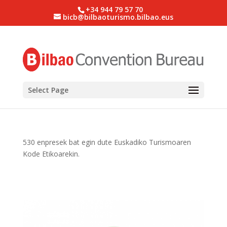
+34 944 79 57 70
bicb@bilbaoturismo.bilbao.eus
Select Page
530 enpresek bat egin dute Euskadiko Turismoaren
Kode Etikoarekin.