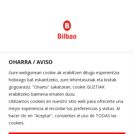
Política de privacidad
OHARRA / AVISO
Aviso legal
Gure webgunean cookie-ak erabiltzen ditugu esperientzia
hobeago bat eskaintzeko, zure lehentasunak eta bisitak
gogoaraziz. "Onartu" sakatzean, cookie GUZTIAK
erabiltzeko baimena ematen duzu.
Utilizamos cookies en nuestro sitio web para ofrecerte una
mejor experiencia al recordar tus preferencias y visitas. Al
hacer clic en "Aceptar", consientes el uso de TODAS las
cookies.
Request for Proposal