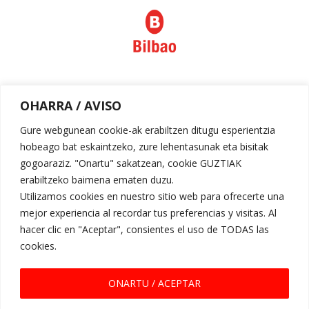
Política de privacidad
OHARRA / AVISO
Aviso legal
Gure webgunean cookie-ak erabiltzen ditugu esperientzia
hobeago bat eskaintzeko, zure lehentasunak eta bisitak
gogoaraziz. "Onartu" sakatzean, cookie GUZTIAK
erabiltzeko baimena ematen duzu.
Utilizamos cookies en nuestro sitio web para ofrecerte una
mejor experiencia al recordar tus preferencias y visitas. Al
hacer clic en "Aceptar", consientes el uso de TODAS las
cookies.
Request for Proposal
ONARTU / ACEPTAR