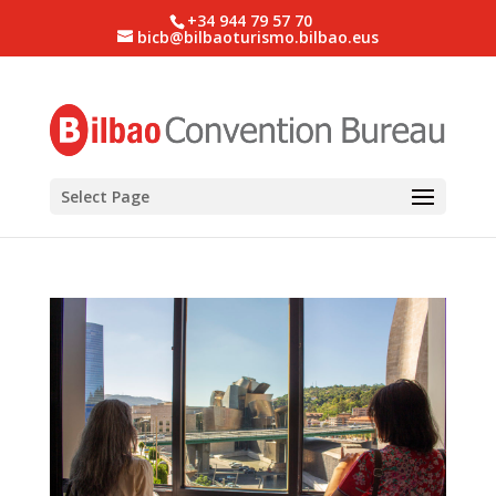
+34 944 79 57 70
bicb@bilbaoturismo.bilbao.eus
Select Page